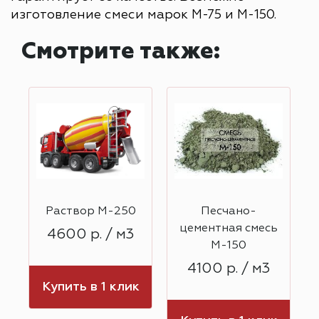
изготовление смеси марок М-75 и М-150.
Смотрите также:
Раствор М-250
Песчано-
ь
цементная смесь
4600 р. / м3
М-150
4100 р. / м3
Купить в 1 клик