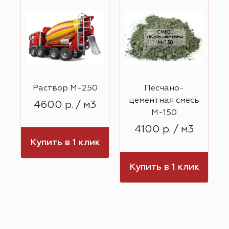
Раствор М-250
Песчано-
ь
цементная смесь
4600 р. / м3
М-150
4100 р. / м3
Купить в 1 клик
к
Купить в 1 клик