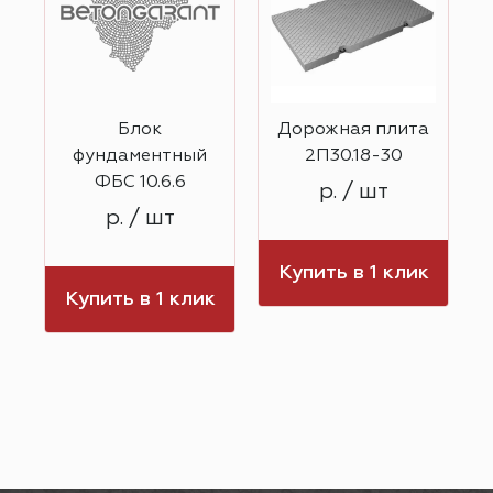
Блок
Дорожная плита
фундаментный
2П30.18-30
ФБС 10.6.6
р. / шт
р. / шт
к
Купить в 1 клик
Купить в 1 клик