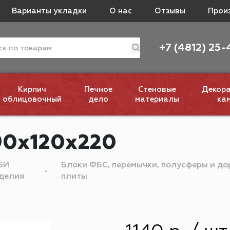
Варианты укладки
О нас
Отзывы
Прои
+7 (4812) 25-
Кирпич
Печное
Стеновые
Декор
облицовочный
дело
материалы
ка
90х120х220
БИ
Блоки ФБС, перемычки, полусферы и д
делия
плиты