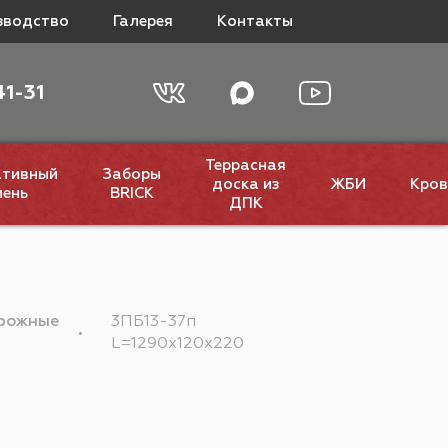
зводство
Галерея
Контакты
41-31
Террасная
ативный
Заборы
доска из
ЖБИ
Кров
мень
BRICK
ДПК
орожные
3ПБ13-37п
L=1290х120х220