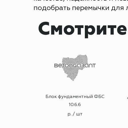
подобрать перемычки для 
Смотрите
0х120х220
Блок фундаментный ФБС
10.6.6
шт
р. / шт