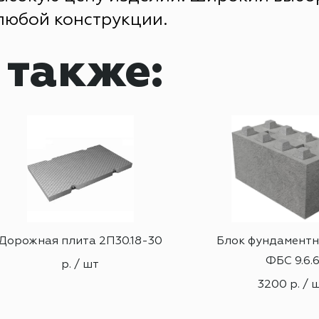
любой конструкции.
 также:
Дорожная плита 2П30.18-30
Блок фундамент
ФБС 9.6.
р. / шт
3200 р. / 