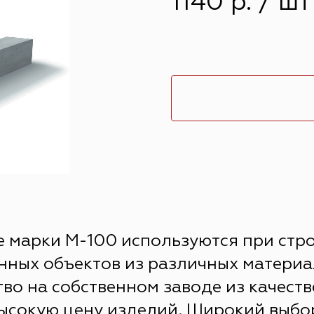
1140 р. / шт
 марки М-100 используются при стро
ых объектов из различных материал
тво на собственном заводе из качест
высокую цену изделий. Широкий выбо