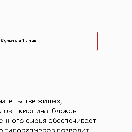
Купить в 1 клик
ительстве жилых,
ов - кирпича, блоков,
венного сырья обеспечивает
р типоразмеров позволит