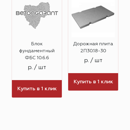
Блок
Дорожная плита
0
фундаментный
2П30.18-30
ФБС 10.6.6
р. / шт
р. / шт
к
Купить в 1 клик
Купить в 1 клик