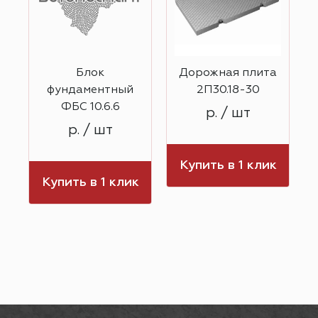
Блок
Дорожная плита
0
фундаментный
2П30.18-30
ФБС 10.6.6
р. / шт
р. / шт
к
Купить в 1 клик
Купить в 1 клик