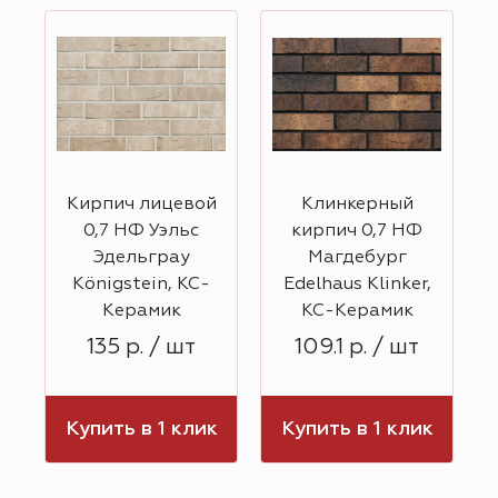
1
Кирпич лицевой
Клинкерный
,
0,7 НФ Уэльс
кирпич 0,7 НФ
Эдельграу
Магдебург
Königstein, КС-
Edelhaus Klinker,
Керамик
КС-Керамик
135 р. / шт
109.1 р. / шт
к
Купить в 1 клик
Купить в 1 клик