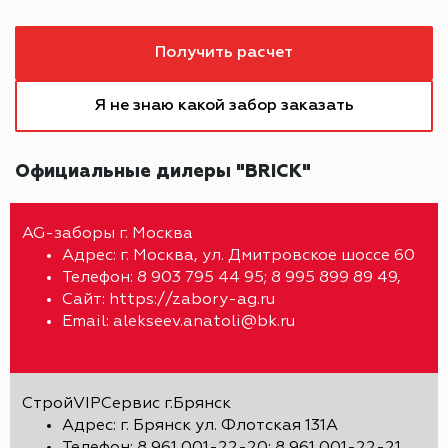
Получить расчет
Я не знаю какой забор заказать
Официальные дилеры "BRICK"
AG-заборы г. Москва
Адрес: г. Москва, ул. Дмитровское шоссе 60
Телефон: 8 903 795 44 95; 8 995 899 89 49,
Сайт: https://zabory-ag.ru
Email: alekseev.anatoli@bk.ru
СтройVIPСервис г.Брянск
Адрес: г. Брянск ул. Флотская 131А