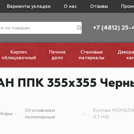
Варианты укладки
О нас
Отзывы
Прои
+7 (4812) 25-
Кирпич
Печное
Стеновые
Декор
облицовочный
дело
материалы
ка
Н ППК 355х355 Черны
Оголовники
Колпак МОНБЛАН
аборы
полимерные
0.7 НФ