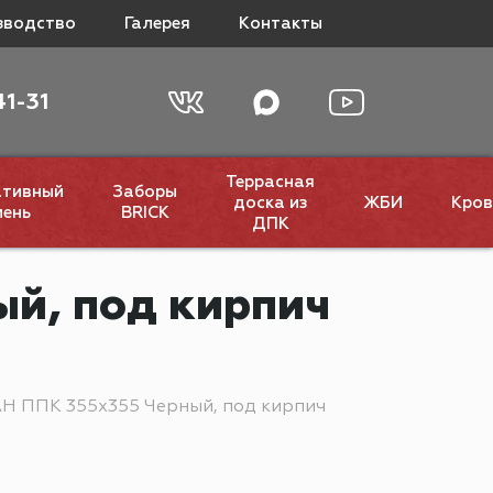
зводство
Галерея
Контакты
41-31
Террасная
ативный
Заборы
доска из
ЖБИ
Кров
мень
BRICK
ДПК
й, под кирпич
 ППК 355х355 Черный, под кирпич