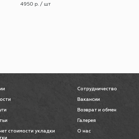
4950 р. / шт
ии
Сотрудничество
ости
Вакансии
уги
Возврат и обмен
тьи
Галерея
чет стоимости укладки
О нас
тки