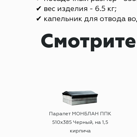
✔ вес изделия - 6.5 кг;
✔ капельник для отвода во
Смотрите
АН ППК
Парапет МОНБЛАН ППК
чневый
510х385 Черный, на 1,5
кирпича
т