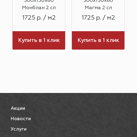
300х150х60
300х150х60
Монблан 2 сл
Магма 2 сл
1725 р. / м2
1725 р. / м2
к
Купить в 1 клик
Купить в 1 клик
Акции
Новости
Услуги