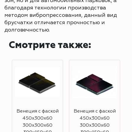
зон, но и для автомобильных парковок, а
благодаря технологии производства
методом вибропрессования, данный вид
брусчатки отличается прочностью и
долговечностью.
Смотрите также:
й
Венеция с фаской
Венеция с фаской
450х300х60
450х300х60
300х300х60
300х300х60