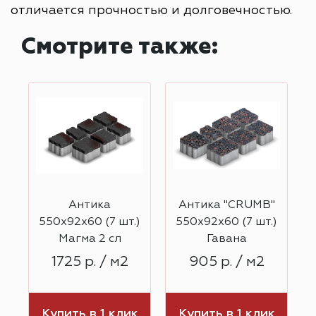
отличается прочностью и долговечностью.
Смотрите также:
Антика
Антика "CRUMB"
)
550х92х60 (7 шт.)
550х92х60 (7 шт.)
Магма 2 сл
Гавана
1725 р. / м2
905 р. / м2
к
Купить в 1 клик
Купить в 1 клик