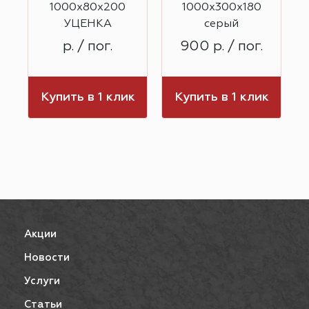
1000х80х200
1000х300х180
УЦЕНКА
серый
р. / пог.
900 р. / пог.
к
Купить в 1 клик
Купить в 1 клик
Акции
Новости
Услуги
Статьи