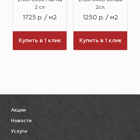
й
210х70х60 Магма
210х70х60 белый
2 сл
2сл.
1725 р. / м2
1250 р. / м2
к
Купить в 1 клик
Купить в 1 клик
Акции
Новости
Услуги