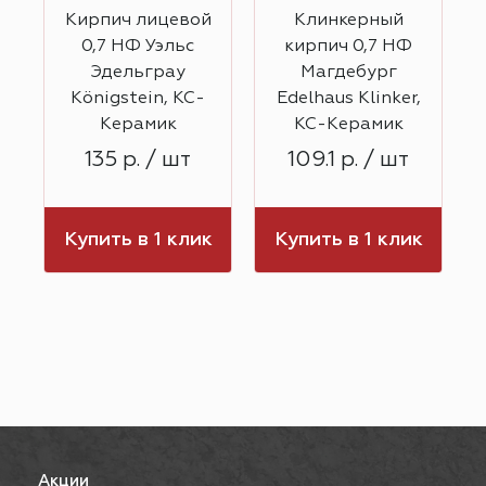
1
Кирпич лицевой
Клинкерный
,
0,7 НФ Уэльс
кирпич 0,7 НФ
Эдельграу
Магдебург
Königstein, КС-
Edelhaus Klinker,
Керамик
КС-Керамик
135 р. / шт
109.1 р. / шт
к
Купить в 1 клик
Купить в 1 клик
Акции