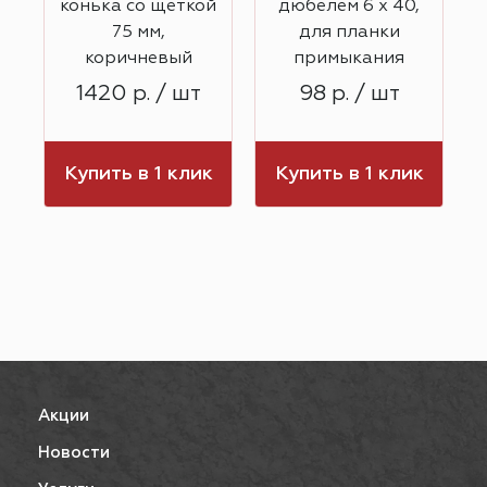
я
конька со щеткой
дюбелем 6 х 40,
75 мм,
для планки
коричневый
примыкания
м
1420 р. / шт
98 р. / шт
Купить в 1 клик
Купить в 1 клик
к
Акции
Новости