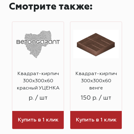
Смотрите также:
Квадрат-кирпич
Квадрат-кирпич
300х300х60
300х300х60
красный УЦЕНКА
венге
р. / шт
150 р. / шт
к
Купить в 1 клик
Купить в 1 клик