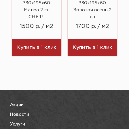
й
330х195х60
330х195х60
Магма 2 сл
Золотая осень 2
СНЯТ!!
сл
1500 р. / м2
1700 р. / м2
к
Купить в 1 клик
Купить в 1 клик
Акции
Новости
Услуги