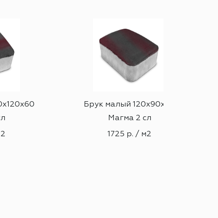
0х120х60
Брук малый 120х90х60
сл
Магма 2 сл
м2
1725 р. / м2