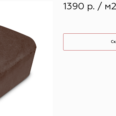
1390 р. / м
Ск