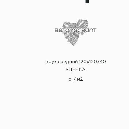
ция
Брук средний 120х120х40
сный 2сл.
УЦЕНКА
2
р. / м2