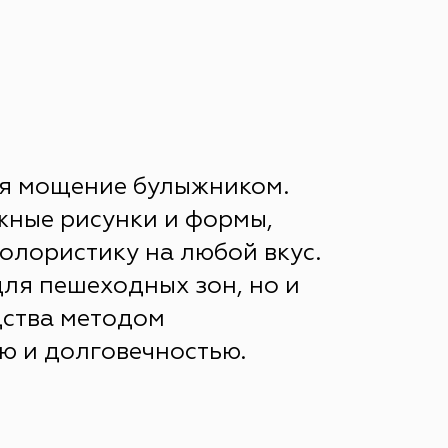
ая мощение булыжником.
жные рисунки и формы,
колористику на любой вкус.
для пешеходных зон, но и
дства методом
ю и долговечностью.