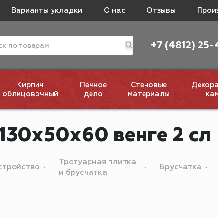
Варианты укладки
О нас
Отзывы
Прои
+7 (4812) 25-
Кирпич
Печное
Стеновые
Декор
облицовочный
дело
материалы
ка
130х50х60 венге 2 сл
Тротуарная плитка
стройство
Брусчатка
и брусчатка