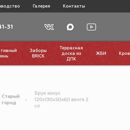
зводство
Галерея
Контакты
41-31
Террасная
ативный
Заборы
доска из
ЖБИ
Кров
мень
BRICK
ДПК
Брук конус
Старый
120х130х50х60 венге 2
город
сл