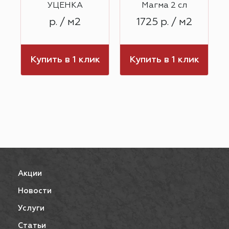
УЦЕНКА
Магма 2 сл
р. / м2
1725 р. / м2
к
Купить в 1 клик
Купить в 1 клик
Акции
Новости
Услуги
Статьи