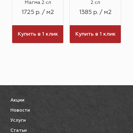
Магма 2 сл
2 сл
1725 р. / м2
1385 р. / м2
к
Купить в 1 клик
Купить в 1 клик
Акции
Новости
Услуги
Статьи