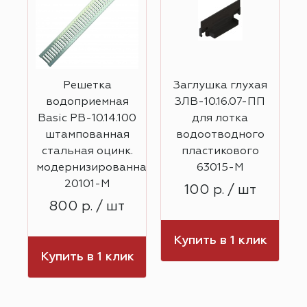
Решетка
Заглушка глухая
водоприемная
ЗЛВ-10.16.07-ПП
П
Basic РВ-10.14.100
для лотка
штампованная
водоотводного
стальная оцинк.
пластикового
модернизированная
63015-М
20101-М
100 р. / шт
800 р. / шт
Купить в 1 клик
к
Купить в 1 клик