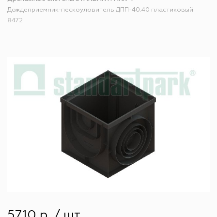
Дождеприемник-пескоуловитель ДПП-40.40 пластиковый
8472
5710 р. / шт