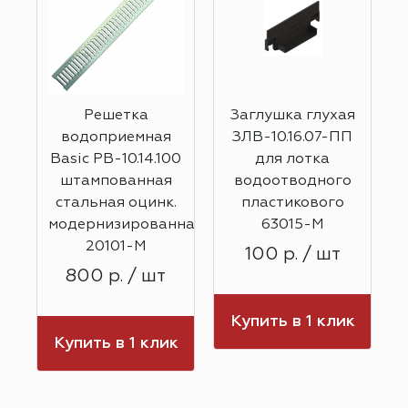
Решетка
Заглушка глухая
водоприемная
ЗЛВ-10.16.07-ПП
П
Basic РВ-10.14.100
для лотка
штампованная
водоотводного
стальная оцинк.
пластикового
модернизированная
63015-М
20101-М
100 р. / шт
800 р. / шт
Купить в 1 клик
к
Купить в 1 клик