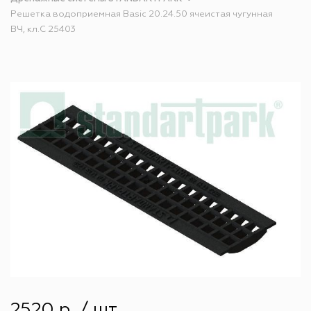
Решетка водоприемная Basic 20.24.50 ячеистая чугунная
ВЧ, кл.С 25403
2520 р. / шт