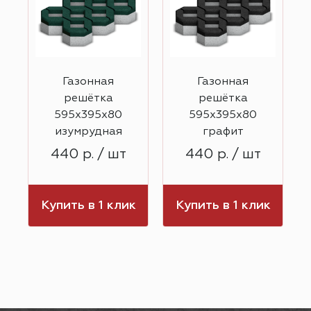
Газонная
Газонная
решётка
решётка
595х395х80
595х395х80
изумрудная
графит
440 р. / шт
440 р. / шт
к
Купить в 1 клик
Купить в 1 клик