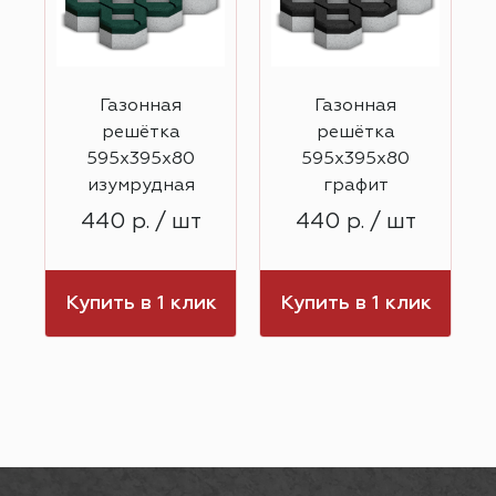
Газонная
Газонная
решётка
решётка
595х395х80
595х395х80
изумрудная
графит
440 р. / шт
440 р. / шт
к
Купить в 1 клик
Купить в 1 клик