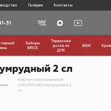
зводство
Галерея
Контакты
41-31
Террасная
ативный
Заборы
доска из
ЖБИ
Кров
мень
BRICK
ДПК
умрудный 2 сл
Кирпич прессованный
рпич
200х100х80 изумрудный 2
сл