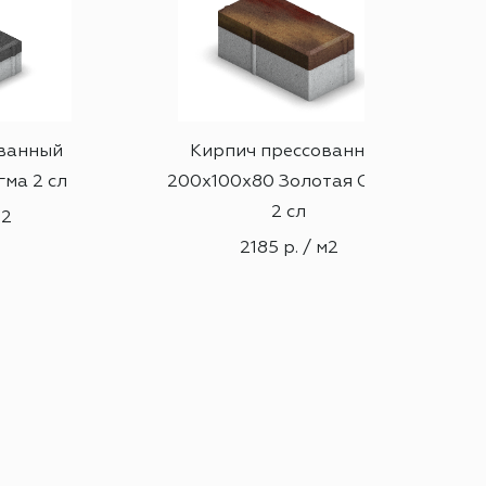
ванный
Кирпич прессованный
ма 2 сл
200х100х80 Золотая Осень
2 сл
м2
2185 р. / м2