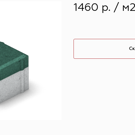
1460 р. / м
Ск