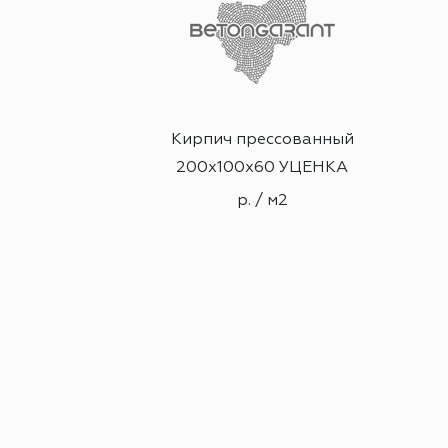
ванный
Кирпич прессованный
расный
200х100х60 УЦЕНКА
2
р. / м2