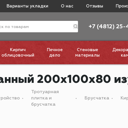
Варианты укладки
О нас
Отзывы
Прои
+7 (4812) 25-
Кирпич
Печное
Стеновые
Декор
облицовочный
дело
материалы
ка
анный 200х100х80 из
Тротуарная
тройство
плитка и
Брусчатка
Ки
брусчатка