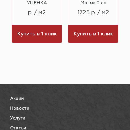
УЦЕНКА
Магма 2 сл
р. / м2
1725 р. / м2
к
Купить в 1 клик
Купить в 1 клик
Акции
Новости
Услуги
Статьи