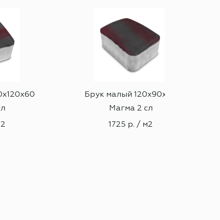
0х120х60
Брук малый 120х90х60
сл
Магма 2 сл
м2
1725 р. / м2