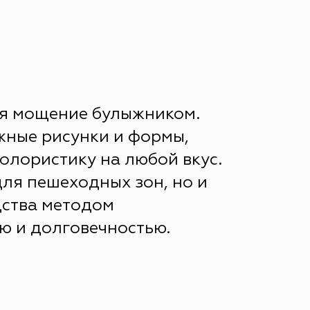
ая мощение булыжником.
жные рисунки и формы,
колористику на любой вкус.
для пешеходных зон, но и
дства методом
ю и долговечностью.