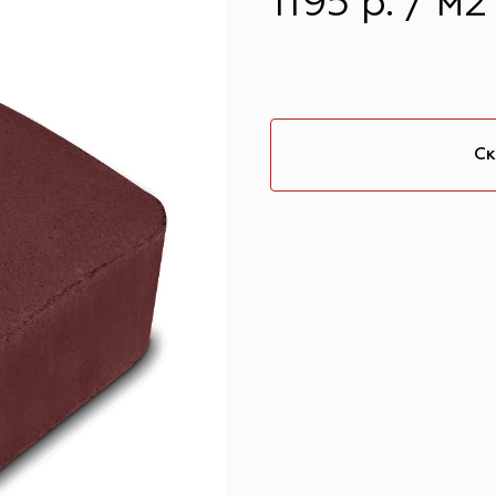
1195 р. / м2
Ск