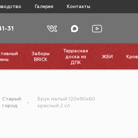
зводство
Галерея
Контакты
41-31
Террасная
ативный
Заборы
доска из
ЖБИ
Кров
мень
BRICK
ДПК
Старый
Брук малый 120х90х60
город
красный 2 сл