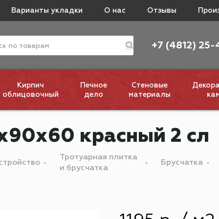
Варианты укладки
О нас
Отзывы
Прои
+7 (4812) 25-
Кирпич
Печное
Стеновые
Декор
облицовочный
дело
материалы
ка
х90х60 красный 2 сл
Тротуарная плитка
стройство
Брусчатка
и брусчатка