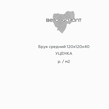
ция
Брук средний 120х120х40
нге 2сл.
УЦЕНКА
2
р. / м2