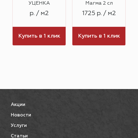
УЦЕНКА
Магма 2 сл
р. / м2
1725 р. / м2
к
Купить в 1 клик
Купить в 1 клик
Акции
Новости
Услуги
Статьи