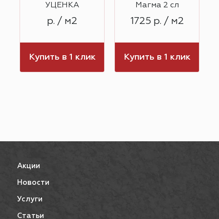
УЦЕНКА
Магма 2 сл
р. / м2
1725 р. / м2
к
Купить в 1 клик
Купить в 1 клик
Акции
Новости
Услуги
Статьи