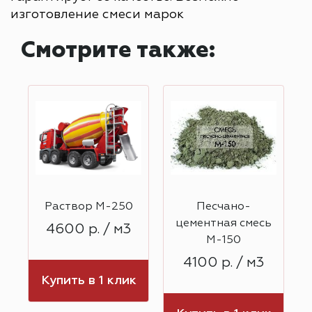
изготовление смеси марок
Смотрите также:
Раствор М-250
Песчано-
ь
цементная смесь
4600 р. / м3
М-150
4100 р. / м3
Купить в 1 клик