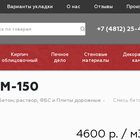
Варианты укладки
О нас
Отзывы
Прои
+7 (4812) 25-
Кирпич
Печное
Стеновые
Декор
облицовочный
дело
материалы
ка
 М-150
Бетон, раствор, ФБС и Плиты дорожные
Смесь бет
4600 р. / м