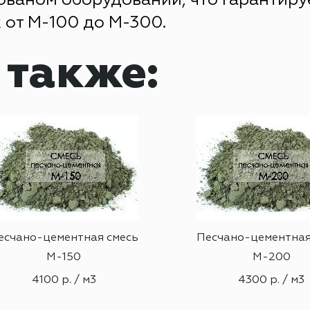
ваном оборудовании, что гарантируе
 от М-100 до М-300.
 также:
есчано-цементная смесь
Песчано-цементная
М-150
М-200
4100 р. / м3
4300 р. / м3