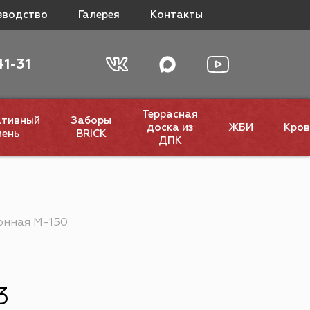
зводство
Галерея
Контакты
41-31
Террасная
ативный
Заборы
доска из
ЖБИ
Кров
мень
BRICK
ДПК
онная М-150
3