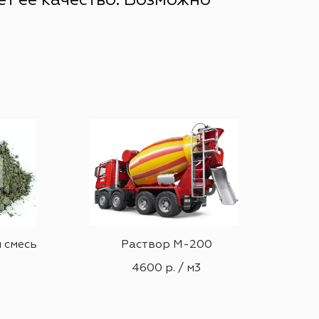
т её качество. Возможно
 смесь
Раствор М-200
Сме
4600 р. / м3