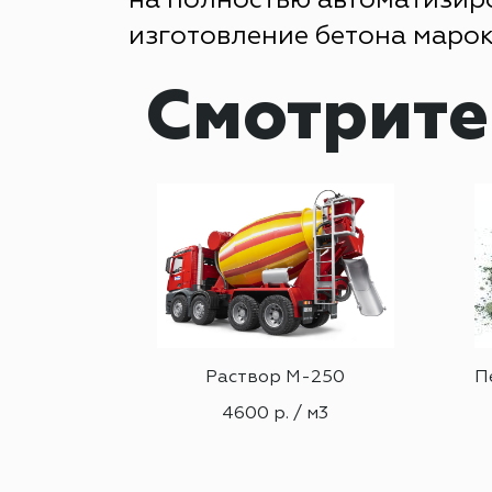
на полностью автоматизиро
изготовление бетона марок
Смотрите
ая смесь
Раствор М-250
П
4600 р. / м3
м3