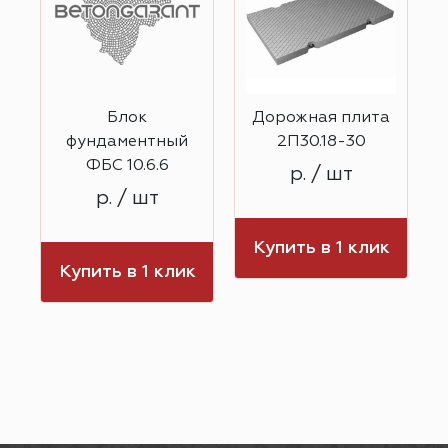
Блок
Дорожная плита
фундаментный
2П30.18-30
ФБС 10.6.6
р. / шт
р. / шт
к
Купить в 1 клик
Купить в 1 клик