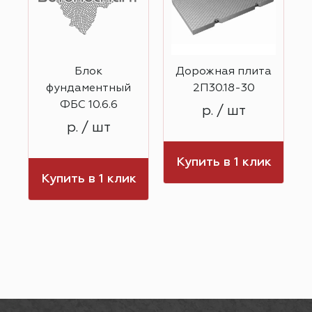
Блок
Дорожная плита
0
фундаментный
2П30.18-30
ФБС 10.6.6
р. / шт
р. / шт
к
Купить в 1 клик
Купить в 1 клик