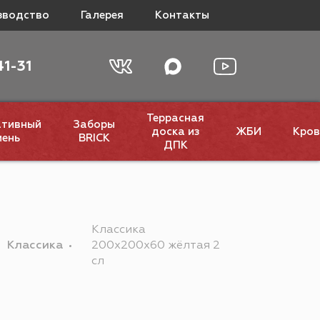
зводство
Галерея
Контакты
41-31
Террасная
ативный
Заборы
доска из
ЖБИ
Кров
мень
BRICK
ДПК
Классика
Классика
200х200х60 жёлтая 2
сл