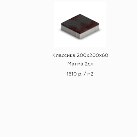
100х60
Классика 200х200х60
сл
Магма 2сл
м2
1610 р. / м2