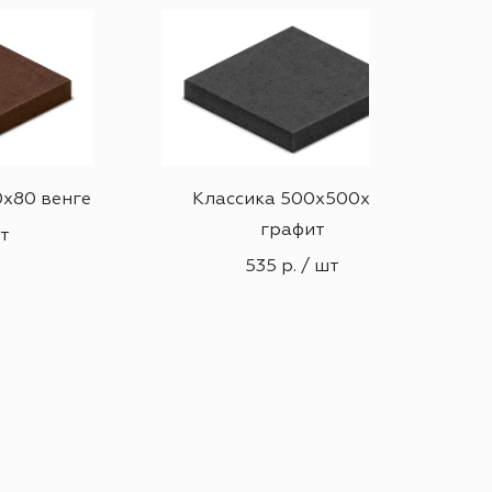
х80 венге
Классика 500х500х80
графит
шт
535 р. / шт