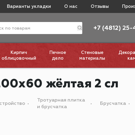
Варианты укладки
О нас
Отзывы
Прои
+7 (4812) 25-
Кирпич
Печное
Стеновые
Декор
облицовочный
дело
материалы
ка
00х60 жёлтая 2 сл
Тротуарная плитка
стройство
Брусчатка
и брусчатка