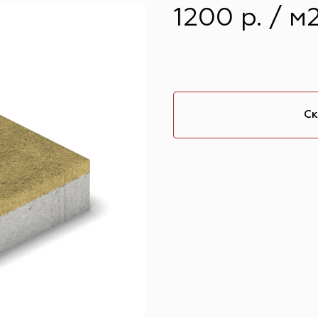
1200 р. / м
Ск