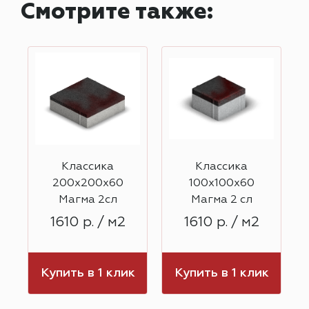
Смотрите также:
Классика
Классика
200х200х60
100х100х60
Магма 2сл
Магма 2 сл
1610 р. / м2
1610 р. / м2
к
Купить в 1 клик
Купить в 1 клик