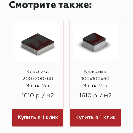
Смотрите также:
Классика
Классика
200х200х60
100х100х60
Магма 2сл
Магма 2 сл
1610 р. / м2
1610 р. / м2
к
Купить в 1 клик
Купить в 1 клик