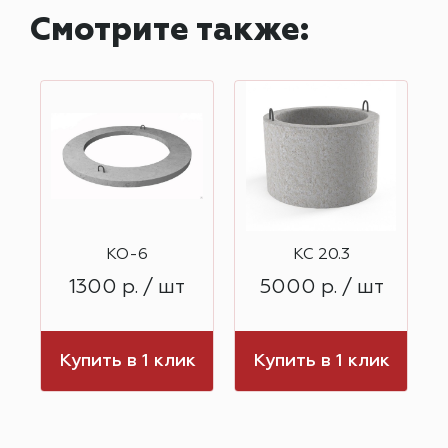
Смотрите также:
КО-6
КС 20.3
1300 р. / шт
5000 р. / шт
к
Купить в 1 клик
Купить в 1 клик