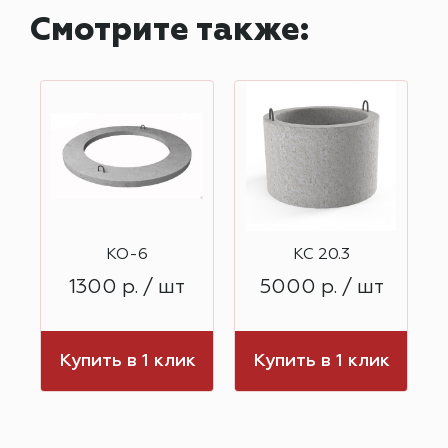
Смотрите также:
КО-6
КС 20.3
1300 р. / шт
5000 р. / шт
к
Купить в 1 клик
Купить в 1 клик