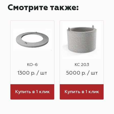
Смотрите также:
КО-6
КС 20.3
1300 р. / шт
5000 р. / шт
к
Купить в 1 клик
Купить в 1 клик