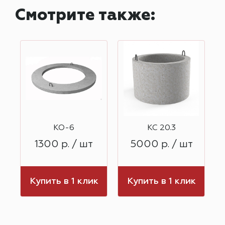
Смотрите также:
КО-6
КС 20.3
1300 р. / шт
5000 р. / шт
к
Купить в 1 клик
Купить в 1 клик